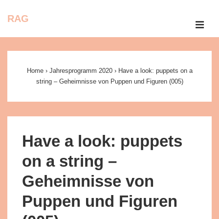
↓
RAG
Zum
ME
Inhalt
Main
Navigation
Home
›
Jahresprogramm 2020
›
Have a look: puppets on a
string – Geheimnisse von Puppen und Figuren (005)
Have a look: puppets
on a string –
Geheimnisse von
Puppen und Figuren