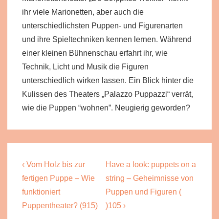
ihr viele Marionetten, aber auch die
unterschiedlichsten Puppen- und Figurenarten
und ihre Spieltechniken kennen lernen. Während
einer kleinen Bühnenschau erfahrt ihr, wie
Technik, Licht und Musik die Figuren
unterschiedlich wirken lassen. Ein Blick hinter die
Kulissen des Theaters „Palazzo Puppazzi“ verrät,
wie die Puppen “wohnen”. Neugierig geworden?
Beitragsnavigation
Previous
Next
‹ Vom Holz bis zur
Have a look: puppets on a
Post
Post
fertigen Puppe – Wie
string – Geheimnisse von
is
is
funktioniert
Puppen und Figuren (
Puppentheater? (915)
)105 ›