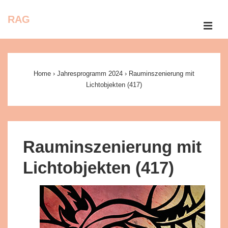
↓
RAG
Zum
ME
Inhalt
Main
Navigation
Home
›
Jahresprogramm 2024
›
Rauminszenierung mit
Lichtobjekten (417)
Rauminszenierung mit
Lichtobjekten (417)