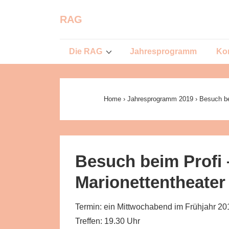
↓
RAG
Zum
Inhalt
Main
Die RAG
Jahresprogramm
Ko
Navigation
Home
›
Jahresprogramm 2019
›
Besuch be
Besuch beim Profi 
Marionettentheater 
Termin: ein Mittwochabend im Frühjahr 20
Treffen: 19.30 Uhr