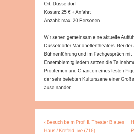
Ort: Düsseldorf
Kosten: 25 € + Anfahrt
Anzahl: max. 20 Personen
Wir sehen gemeinsam eine aktuelle Auffü
Düsseldorfer Marionettentheaters. Bei de
Bühnenführung und im Fachgespräch mit
Ensemblemitgliedern setzen die Teilnehme
Problemen und Chancen eines festen Figu
der sehr belebten Kulturszene einer Großs
auseinander.
Beitragsnavigation
Previous
N
‹ Besuch beim Profi II. Theater Blaues
H
Post
P
Haus / Krefeld live (718)
P