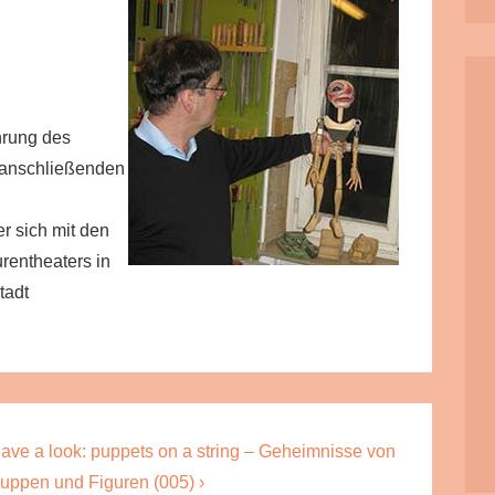
hrung des
r anschließenden
r sich mit den
rentheaters in
tadt
ext
ave a look: puppets on a string – Geheimnisse von
ost
uppen und Figuren (005) ›