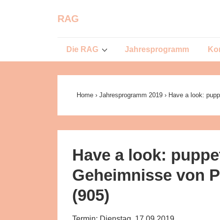
↓
RAG
Zum
Inhalt
Main
Die RAG
Jahresprogramm
Ko
Navigation
Home
›
Jahresprogramm 2019
›
Have a look: pupp
Have a look: puppet
Geheimnisse von P
(905)
Termin: Dienstag, 17.09.2019